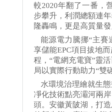
較2020年翻了一番，
步攀升，利潤總額連年
隆轟鳴，更是高質量發
能源電力騰挪“主賽道
享儲能EPC項目拔地
程，“電網充電寶”靈
局以實際行動助力“雙
水環境治理繪就生態
凈化技術點亮灞河兩岸
頭。安徽黃陂湖，打造