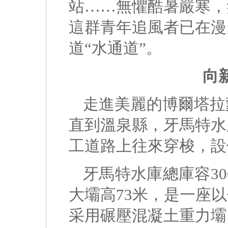
站……無懼酷暑嚴寒，
這群青年追風者已在漫
道“水通道”。
向
走進美麗的博爾塔拉
直到溫泉縣，牙馬特水
工道路上往來穿梭，設
牙馬特水庫總庫容30
大壩高73米，是一座
采用碾壓混凝土重力壩